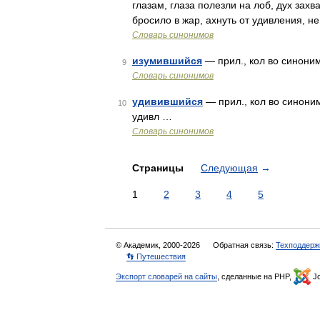
глазам, глаза полезли на лоб, дух захв
бросило в жар, ахнуть от удивления, н
Словарь синонимов
изумившийся
— прил., кол во синоним
9
Словарь синонимов
удивившийся
— прил., кол во синоним
10
удивл …
Словарь синонимов
Страницы
Следующая
→
1
2
3
4
5
© Академик, 2000-2026
Обратная связь:
Техподдерж
👣 Путешествия
Экспорт словарей на сайты
, сделанные на PHP,
Jo