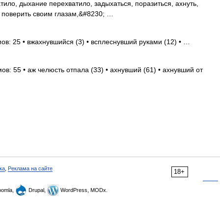
атило, дыхание перехватило, задыхаться, поразиться, ахнуть,
е поверить своим глазам,&#8230; …
ов: 25 • вжахнувшийся (3) • всплеснувший руками (12) • …
ов: 55 • аж челюсть отпала (33) • ахнувший (61) • ахнувший от
ка
,
Реклама на сайте
18+
omla,
Drupal,
WordPress, MODx.