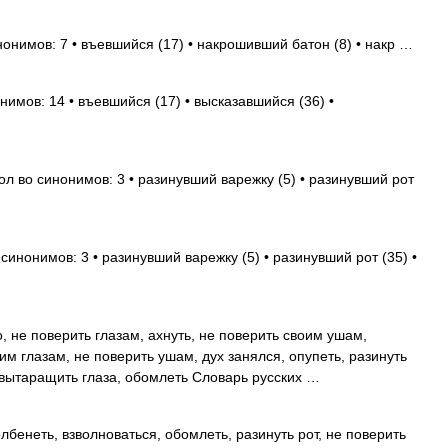
нонимов: 7 • въевшийся (17) • накрошивший батон (8) • накр …
нимов: 14 • въевшийся (17) • высказавшийся (36) •
ол во синонимов: 3 • разинувший варежку (5) • разинувший рот
синонимов: 3 • разинувший варежку (5) • разинувший рот (35) •
, не поверить глазам, ахнуть, не поверить своим ушам,
им глазам, не поверить ушам, дух занялся, опупеть, разинуть
, вытаращить глаза, обомлеть Словарь русских …
бенеть, взволноваться, обомлеть, разинуть рот, не поверить