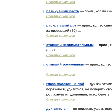
Словарь синонимов
разинувший пасть
— прил., кол во си
3
Словарь синонимов
раскрывший рот
— прил., кол во сино
4
заговоривший (50) …
Словарь синонимов
ставший невнимательным
— прил., к
5
(35) • …
Словарь синонимов
ставший рассеянным
— прил., кол во 
6
…
Словарь синонимов
глаза полезли на лоб
— дух захватило
7
поразиться, удивиться, не поверить сво
рот, ахнуть от удивления, остолбенеть
Словарь синонимов
дух занялся
— не поверить ушам, остол
8