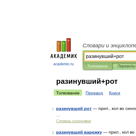
Словари и энциклоп
academic.ru
Толкования
Переводы
разинувший+рот
Толкование
Перевод
Книги
разинувший рот
— прил., кол во синон
1
…
Словарь синонимов
разинувший варежку
— прил., кол во 
2