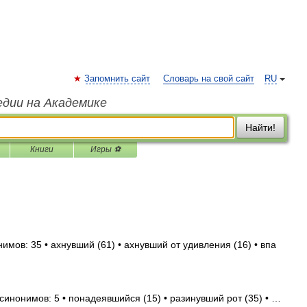
Запомнить сайт
Словарь на свой сайт
RU
едии на Академике
Найти!
Книги
Игры ⚽
имов: 35 • ахнувший (61) • ахнувший от удивления (16) • впа
синонимов: 5 • понадеявшийся (15) • разинувший рот (35) • …